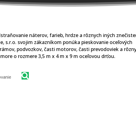
straňovanie náterov, farieb, hrdze a rôznych iných znečiste
, s.r.o. svojim zákazníkom ponúka pieskovanie oceľových
, rámov, podvozkov, časti motorov, časti prevodoviek a rôzn
komore o rozmere 3,5 m x 4 m x 9 m oceľovou drťou.