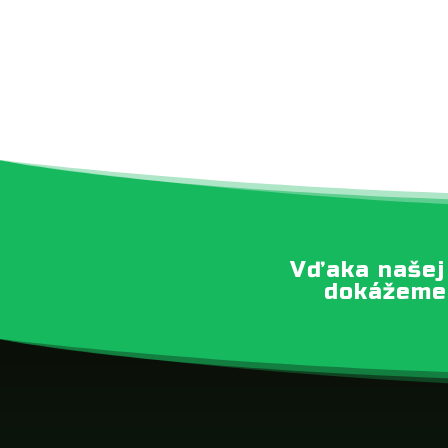
Vďaka našej
dokážeme 