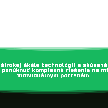
 širokej škále technológií a skúsen
ponúknuť komplexné riešenia na m
individuálnym potrebám.